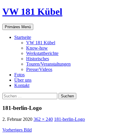
VW 181 Kübel
Suchen
Springe
Primäres Menü
zum
Inhalt
Startseite
VW 181 Kübel
Know-how
Werkstattberichte
Historisches
Touren/Veranstaltungen
Presse/Videos
Fotos
Über uns
Kontakt
Suchen
nach:
181-berlin-Logo
2. Februar 2020
362 × 240
181-berlin-Logo
Vorheriges Bild