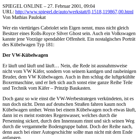
SPIEGEL ONLINE – 27. Februar 2001, 09:04
URL:
http://www.spiegel.de/auto/werkstatt/0,1518,119867,00.html
Von Mathias Paulokat
Wer ein viertüriges Cabriolet sein Eigen nennt, muss nicht gleich
Besitzer eines Rolls-Royce Silver Ghost sein. Auch ein Volkswagen
kannte jene Vorzüge spendabler Offenheit. Ein nostalgisches Porträt
des Kübelwagen Typ 181:
Der VW-Kübelwagen
Er läuft und läuft und läuft… Nein, die Rede ist ausnahmsweise
nicht vom VW Käfer, sondern von seinem kantigen und raubeinigen
Bruder, dem VW Kübelwagen. Auch in ihm schlug die luftgekühlte
Boxermaschine, und er lieh sich auch sonst eine ganze Reihe Teile
und Technik vom Käfer – Prinzip Baukasten.
Doch ganz so wie einst die VW-Werbestrategen verkündeten, ist es
nun doch nicht. Denn auf deutschen Straßen fahren kaum noch
Kübelwagen umher. Wenn bei einem Kübelwagen noch etwas läuft,
dann ist es meist rostrotes Regenwasser, welches durch die
Persenning sickert, durch den Innenraum rinnt und sich seinen Weg
durch die vergammelte Bodengruppe bahnt. Doch der Reihe nach,
denn auch bei einer Autogeschichte sollte man nicht mit dem Ende
anfangen.