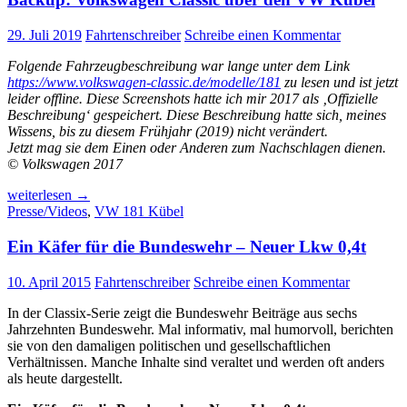
29. Juli 2019
Fahrtenschreiber
Schreibe einen Kommentar
Folgende Fahrzeugbeschreibung war lange unter dem Link
https://www.volkswagen-classic.de/modelle/181
zu lesen und ist jetzt
leider offline. Diese Screenshots hatte ich mir 2017 als ‚Offizielle
Beschreibung‘ gespeichert. Diese Beschreibung hatte sich, meines
Wissens, bis zu diesem Frühjahr (2019) nicht verändert.
Jetzt mag sie dem Einen oder Anderen zum Nachschlagen dienen.
© Volkswagen 2017
Backup:
weiterlesen
→
Volkswagen
Presse/Videos
,
VW 181 Kübel
Classic
über
Ein Käfer für die Bundeswehr – Neuer Lkw 0,4t
den
VW
10. April 2015
Fahrtenschreiber
Schreibe einen Kommentar
Kübel
In der Classix-Serie zeigt die Bundeswehr Beiträge aus sechs
Jahrzehnten Bundeswehr. Mal informativ, mal humorvoll, berichten
sie von den damaligen politischen und gesellschaftlichen
Verhältnissen. Manche Inhalte sind veraltet und werden oft anders
als heute dargestellt.