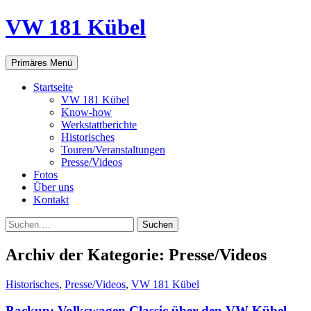
VW 181 Kübel
Suchen
Springe
Primäres Menü
zum
Inhalt
Startseite
VW 181 Kübel
Know-how
Werkstattberichte
Historisches
Touren/Veranstaltungen
Presse/Videos
Fotos
Über uns
Kontakt
Suchen
nach:
Archiv der Kategorie: Presse/Videos
Historisches
,
Presse/Videos
,
VW 181 Kübel
Backup: Volkswagen Classic über den VW Kübel