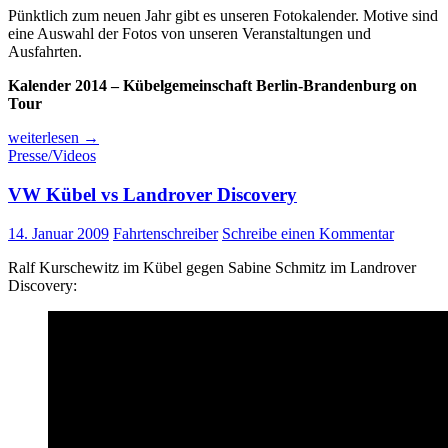
Pünktlich zum neuen Jahr gibt es unseren Fotokalender. Motive sind
eine Auswahl der Fotos von unseren Veranstaltungen und
Ausfahrten.
Kalender 2014 – Kübelgemeinschaft Berlin-Brandenburg on
Tour
Kalender
weiterlesen
→
2014
Presse/Videos
out
now!
VW Kübel vs Landrover Discovery
14. Januar 2009
Fahrtenschreiber
Schreibe einen Kommentar
Ralf Kurschewitz im Kübel gegen Sabine Schmitz im Landrover
Discovery: