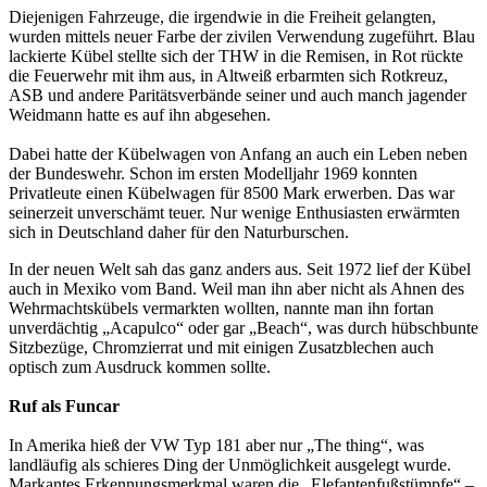
Diejenigen Fahrzeuge, die irgendwie in die Freiheit gelangten,
wurden mittels neuer Farbe der zivilen Verwendung zugeführt. Blau
lackierte Kübel stellte sich der THW in die Remisen, in Rot rückte
die Feuerwehr mit ihm aus, in Altweiß erbarmten sich Rotkreuz,
ASB und andere Paritätsverbände seiner und auch manch jagender
Weidmann hatte es auf ihn abgesehen.
Dabei hatte der Kübelwagen von Anfang an auch ein Leben neben
der Bundeswehr. Schon im ersten Modelljahr 1969 konnten
Privatleute einen Kübelwagen für 8500 Mark erwerben. Das war
seinerzeit unverschämt teuer. Nur wenige Enthusiasten erwärmten
sich in Deutschland daher für den Naturburschen.
In der neuen Welt sah das ganz anders aus. Seit 1972 lief der Kübel
auch in Mexiko vom Band. Weil man ihn aber nicht als Ahnen des
Wehrmachtskübels vermarkten wollten, nannte man ihn fortan
unverdächtig „Acapulco“ oder gar „Beach“, was durch hübschbunte
Sitzbezüge, Chromzierrat und mit einigen Zusatzblechen auch
optisch zum Ausdruck kommen sollte.
Ruf als Funcar
In Amerika hieß der VW Typ 181 aber nur „The thing“, was
landläufig als schieres Ding der Unmöglichkeit ausgelegt wurde.
Markantes Erkennungsmerkmal waren die „Elefantenfußstümpfe“ –