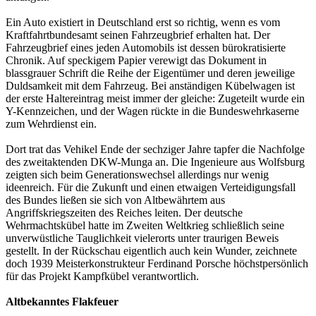
Ein Auto existiert in Deutschland erst so richtig, wenn es vom
Kraftfahrtbundesamt seinen Fahrzeugbrief erhalten hat. Der
Fahrzeugbrief eines jeden Automobils ist dessen bürokratisierte
Chronik. Auf speckigem Papier verewigt das Dokument in
blassgrauer Schrift die Reihe der Eigentümer und deren jeweilige
Duldsamkeit mit dem Fahrzeug. Bei anständigen Kübelwagen ist
der erste Haltereintrag meist immer der gleiche: Zugeteilt wurde ein
Y-Kennzeichen, und der Wagen rückte in die Bundeswehrkaserne
zum Wehrdienst ein.
Dort trat das Vehikel Ende der sechziger Jahre tapfer die Nachfolge
des zweitaktenden DKW-Munga an. Die Ingenieure aus Wolfsburg
zeigten sich beim Generationswechsel allerdings nur wenig
ideenreich. Für die Zukunft und einen etwaigen Verteidigungsfall
des Bundes ließen sie sich von Altbewährtem aus
Angriffskriegszeiten des Reiches leiten. Der deutsche
Wehrmachtskübel hatte im Zweiten Weltkrieg schließlich seine
unverwüstliche Tauglichkeit vielerorts unter traurigen Beweis
gestellt. In der Rückschau eigentlich auch kein Wunder, zeichnete
doch 1939 Meisterkonstrukteur Ferdinand Porsche höchstpersönlich
für das Projekt Kampfkübel verantwortlich.
Altbekanntes Flakfeuer