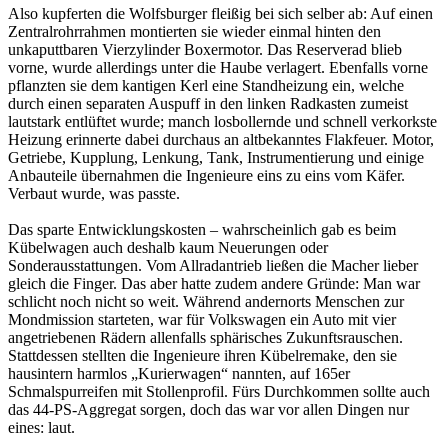
Also kupferten die Wolfsburger fleißig bei sich selber ab: Auf einen
Zentralrohrrahmen montierten sie wieder einmal hinten den
unkaputtbaren Vierzylinder Boxermotor. Das Reserverad blieb
vorne, wurde allerdings unter die Haube verlagert. Ebenfalls vorne
pflanzten sie dem kantigen Kerl eine Standheizung ein, welche
durch einen separaten Auspuff in den linken Radkasten zumeist
lautstark entlüftet wurde; manch losbollernde und schnell verkorkste
Heizung erinnerte dabei durchaus an altbekanntes Flakfeuer. Motor,
Getriebe, Kupplung, Lenkung, Tank, Instrumentierung und einige
Anbauteile übernahmen die Ingenieure eins zu eins vom Käfer.
Verbaut wurde, was passte.
Das sparte Entwicklungskosten – wahrscheinlich gab es beim
Kübelwagen auch deshalb kaum Neuerungen oder
Sonderausstattungen. Vom Allradantrieb ließen die Macher lieber
gleich die Finger. Das aber hatte zudem andere Gründe: Man war
schlicht noch nicht so weit. Während andernorts Menschen zur
Mondmission starteten, war für Volkswagen ein Auto mit vier
angetriebenen Rädern allenfalls sphärisches Zukunftsrauschen.
Stattdessen stellten die Ingenieure ihren Kübelremake, den sie
hausintern harmlos „Kurierwagen“ nannten, auf 165er
Schmalspurreifen mit Stollenprofil. Fürs Durchkommen sollte auch
das 44-PS-Aggregat sorgen, doch das war vor allen Dingen nur
eines: laut.