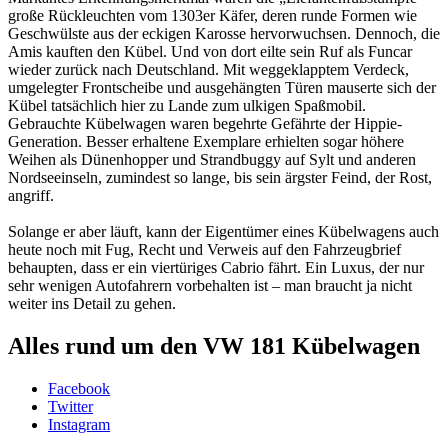
große Rückleuchten vom 1303er Käfer, deren runde Formen wie
Geschwülste aus der eckigen Karosse hervorwuchsen. Dennoch, die
Amis kauften den Kübel. Und von dort eilte sein Ruf als Funcar
wieder zurück nach Deutschland. Mit weggeklapptem Verdeck,
umgelegter Frontscheibe und ausgehängten Türen mauserte sich der
Kübel tatsächlich hier zu Lande zum ulkigen Spaßmobil.
Gebrauchte Kübelwagen waren begehrte Gefährte der Hippie-
Generation. Besser erhaltene Exemplare erhielten sogar höhere
Weihen als Dünenhopper und Strandbuggy auf Sylt und anderen
Nordseeinseln, zumindest so lange, bis sein ärgster Feind, der Rost,
angriff.
Solange er aber läuft, kann der Eigentümer eines Kübelwagens auch
heute noch mit Fug, Recht und Verweis auf den Fahrzeugbrief
behaupten, dass er ein viertüriges Cabrio fährt. Ein Luxus, der nur
sehr wenigen Autofahrern vorbehalten ist – man braucht ja nicht
weiter ins Detail zu gehen.
Alles rund um den VW 181 Kübelwagen
Facebook
Twitter
Instagram