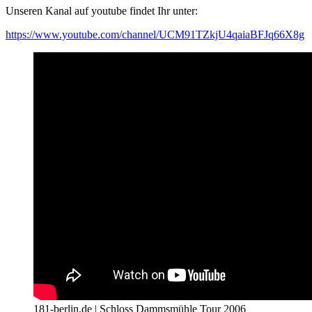
Unseren Kanal auf youtube findet Ihr unter:
https://www.youtube.com/channel/UCM91TZkjU4qaiaBFJq66X8g
181-berlin.de | Schloss Dammsmühle Tour 2006