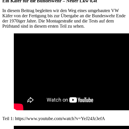
Ein Käfer für die Bundeswehr – Neuer Lkw 0,4t
In diesem Beitrag begleiten wir den Weg eines umgebauten VW
Käfer von der Fertigung bis zur Übergabe an die Bundeswehr Ende
der 1970iger Jahre. Die Montagestraße und die Tests auf dem
Prüfstand sind in diesem ersten Teil zu sehen.
Teil 1: https://www.youtube.com/watch?v=YeJ24Jz3efA