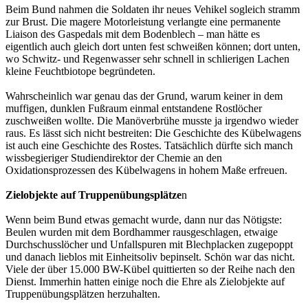
Beim Bund nahmen die Soldaten ihr neues Vehikel sogleich stramm
zur Brust. Die magere Motorleistung verlangte eine permanente
Liaison des Gaspedals mit dem Bodenblech – man hätte es
eigentlich auch gleich dort unten fest schweißen können; dort unten,
wo Schwitz- und Regenwasser sehr schnell in schlierigen Lachen
kleine Feuchtbiotope begründeten.
Wahrscheinlich war genau das der Grund, warum keiner in dem
muffigen, dunklen Fußraum einmal entstandene Rostlöcher
zuschweißen wollte. Die Manöverbrühe musste ja irgendwo wieder
raus. Es lässt sich nicht bestreiten: Die Geschichte des Kübelwagens
ist auch eine Geschichte des Rostes. Tatsächlich dürfte sich manch
wissbegieriger Studiendirektor der Chemie an den
Oxidationsprozessen des Kübelwagens in hohem Maße erfreuen.
Zielobjekte auf Truppenübungsplätze
n
Wenn beim Bund etwas gemacht wurde, dann nur das Nötigste:
Beulen wurden mit dem Bordhammer rausgeschlagen, etwaige
Durchschusslöcher und Unfallspuren mit Blechplacken zugepoppt
und danach lieblos mit Einheitsoliv bepinselt. Schön war das nicht.
Viele der über 15.000 BW-Kübel quittierten so der Reihe nach den
Dienst. Immerhin hatten einige noch die Ehre als Zielobjekte auf
Truppenübungsplätzen herzuhalten.