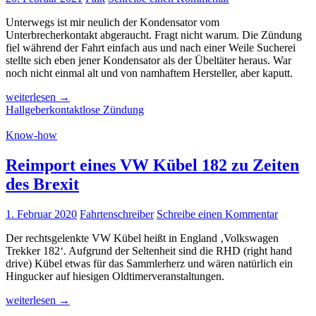
Unterwegs ist mir neulich der Kondensator vom
Unterbrecherkontakt abgeraucht. Fragt nicht warum. Die Zündung
fiel während der Fahrt einfach aus und nach einer Weile Sucherei
stellte sich eben jener Kondensator als der Übeltäter heraus. War
noch nicht einmal alt und von namhaftem Hersteller, aber kaputt.
Kontaktlose
weiterlesen
→
Zündung
Hallgeber
kontaktlose Zündung
Know-how
Reimport eines VW Kübel 182 zu Zeiten
des Brexit
1. Februar 2020
Fahrtenschreiber
Schreibe einen Kommentar
Der rechtsgelenkte VW Kübel heißt in England ‚Volkswagen
Trekker 182‘. Aufgrund der Seltenheit sind die RHD (right hand
drive) Kübel etwas für das Sammlerherz und wären natürlich ein
Hingucker auf hiesigen Oldtimerveranstaltungen.
Reimport
weiterlesen
→
eines