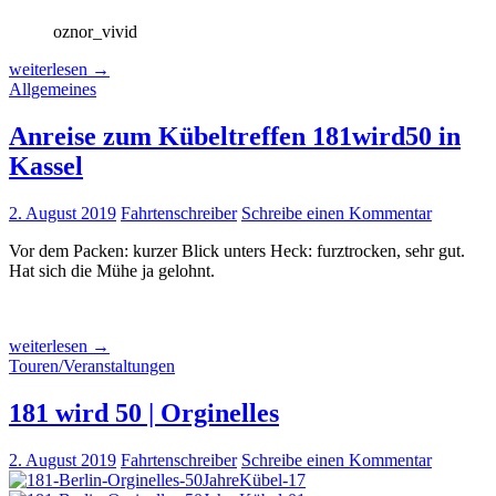
oznor_vivid
Kübeltreffen
weiterlesen
→
181
Allgemeines
wird
50
Anreise zum Kübeltreffen 181wird50 in
am
Kassel
Edersee
2. August 2019
Fahrtenschreiber
Schreibe einen Kommentar
Vor dem Packen: kurzer Blick unters Heck: furztrocken, sehr gut.
Hat sich die Mühe ja gelohnt.
Anreise
weiterlesen
→
zum
Touren/Veranstaltungen
Kübeltreffen
181wird50
181 wird 50 | Orginelles
in
Kassel
2. August 2019
Fahrtenschreiber
Schreibe einen Kommentar