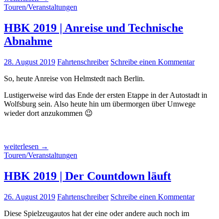
Rallye
Touren/Veranstaltungen
2019
|
HBK 2019 | Anreise und Technische
Start
Abnahme
28. August 2019
Fahrtenschreiber
Schreibe einen Kommentar
So, heute Anreise von Helmstedt nach Berlin.
Lustigerweise wird das Ende der ersten Etappe in der Autostadt in
Wolfsburg sein. Also heute hin um übermorgen über Umwege
wieder dort anzukommen 😉
HBK
weiterlesen
→
2019
Touren/Veranstaltungen
|
Anreise
HBK 2019 | Der Countdown läuft
und
Technische
26. August 2019
Fahrtenschreiber
Schreibe einen Kommentar
Abnahme
Diese Spielzeugautos hat der eine oder andere auch noch im