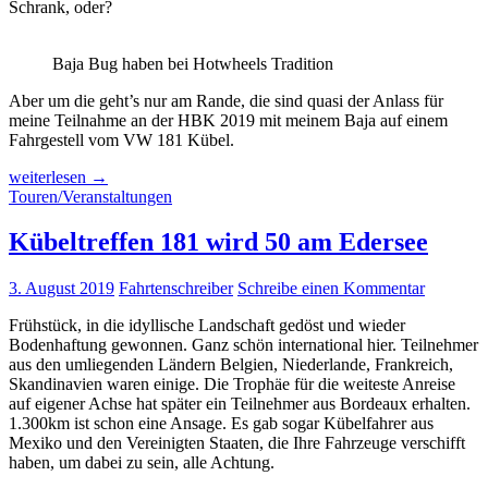
Schrank, oder?
Baja Bug haben bei Hotwheels Tradition
Aber um die geht’s nur am Rande, die sind quasi der Anlass für
meine Teilnahme an der HBK 2019 mit meinem Baja auf einem
Fahrgestell vom VW 181 Kübel.
HBK
weiterlesen
→
2019
Touren/Veranstaltungen
|
Der
Kübeltreffen 181 wird 50 am Edersee
Countdown
läuft
3. August 2019
Fahrtenschreiber
Schreibe einen Kommentar
Frühstück, in die idyllische Landschaft gedöst und wieder
Bodenhaftung gewonnen. Ganz schön international hier. Teilnehmer
aus den umliegenden Ländern Belgien, Niederlande, Frankreich,
Skandinavien waren einige. Die Trophäe für die weiteste Anreise
auf eigener Achse hat später ein Teilnehmer aus Bordeaux erhalten.
1.300km ist schon eine Ansage. Es gab sogar Kübelfahrer aus
Mexiko und den Vereinigten Staaten, die Ihre Fahrzeuge verschifft
haben, um dabei zu sein, alle Achtung.