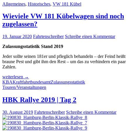
VW
Allgemeines
,
Historisches
,
VW 181 Kübel
Kübel
182
Wieviele VW 181 Kübelwagen sind noch
zu
zugelassen?
Zeiten
des
Brexit
19. Januar 2020
Fahrtenschreiber
Schreibe einen Kommentar
Zulassungsstatistik Stand 2019
Jeder sollte seinen 181er und pfleglich behandeln – der Feind heißt
braune Pest und gibt ihm den Rest – um das zu verhindern ein paar
Zahlen.
Wieviele
weiterlesen
→
VW
KBA
Kraftfahrtbundesamt
Zulassungsstatistik
181
Touren/Veranstaltungen
Kübelwagen
sind
HBK Rallye 2019 | Tag 2
noch
zugelassen?
30. August 2019
Fahrtenschreiber
Schreibe einen Kommentar