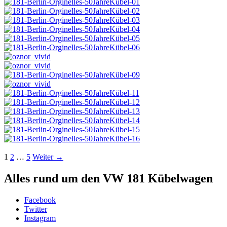
Beitrags-
1
2
…
5
Weiter →
Navigation
Alles rund um den VW 181 Kübelwagen
Facebook
Twitter
Instagram