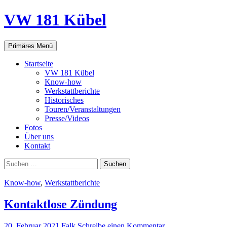
VW 181 Kübel
Suchen
Springe
Primäres Menü
zum
Inhalt
Startseite
VW 181 Kübel
Know-how
Werkstattberichte
Historisches
Touren/Veranstaltungen
Presse/Videos
Fotos
Über uns
Kontakt
Suchen
nach:
Know-how
,
Werkstattberichte
Kontaktlose Zündung
20. Februar 2021
Falk
Schreibe einen Kommentar