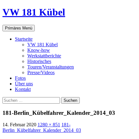
VW 181 Kübel
Suchen
Springe
Primäres Menü
zum
Inhalt
Startseite
VW 181 Kübel
Know-how
Werkstattberichte
Historisches
Touren/Veranstaltungen
Presse/Videos
Fotos
Über uns
Kontakt
Suchen
nach:
181-Berlin_Kübelfahrer_Kalender_2014_03
14. Februar 2020
1280 × 851
181-
Berlin_Kübelfahrer_Kalender_2014_03