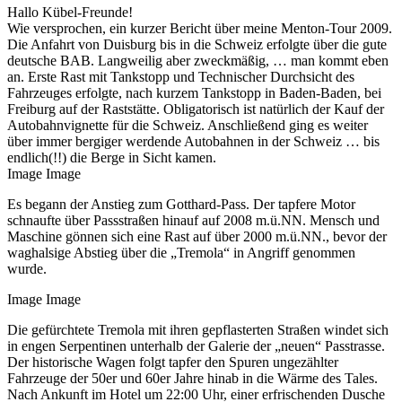
Hallo Kübel-Freunde!
Wie versprochen, ein kurzer Bericht über meine Menton-Tour 2009.
Die Anfahrt von Duisburg bis in die Schweiz erfolgte über die gute
deutsche BAB. Langweilig aber zweckmäßig, … man kommt eben
an. Erste Rast mit Tankstopp und Technischer Durchsicht des
Fahrzeuges erfolgte, nach kurzem Tankstopp in Baden-Baden, bei
Freiburg auf der Raststätte. Obligatorisch ist natürlich der Kauf der
Autobahnvignette für die Schweiz. Anschließend ging es weiter
über immer bergiger werdende Autobahnen in der Schweiz … bis
endlich(!!) die Berge in Sicht kamen.
Image Image
Es begann der Anstieg zum Gotthard-Pass. Der tapfere Motor
schnaufte über Passstraßen hinauf auf 2008 m.ü.NN. Mensch und
Maschine gönnen sich eine Rast auf über 2000 m.ü.NN., bevor der
waghalsige Abstieg über die „Tremola“ in Angriff genommen
wurde.
Image Image
Die gefürchtete Tremola mit ihren gepflasterten Straßen windet sich
in engen Serpentinen unterhalb der Galerie der „neuen“ Passtrasse.
Der historische Wagen folgt tapfer den Spuren ungezählter
Fahrzeuge der 50er und 60er Jahre hinab in die Wärme des Tales.
Nach Ankunft im Hotel um 22:00 Uhr, einer erfrischenden Dusche