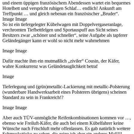
und einem üppigen französischem Abendessen wartet ein bequemes
Hotelbett und verspricht ruhigen Schlaf… endlich! Ankunft am
Treffpunkt … und gleich nebenan ein französischer „Bruder“.
Image Image
So ist ein tiefergelegter Kübelwagen mit Doppelvergaseranlage,
verchromten Tiefbettfelgen und Sportauspuff aus Sicht seines
Besitzers zwar „schöner und schneller“, seine Aufgabe als tapferer
Geländegänger kann er wohl so nicht mehr wahrnehmen
Image Image
Dafür machte ihm ein mutmaßlich „ziviler“ Cousin, der Käfer,
wahre Konkurrenz was Geländetauglichkeit betraf
Image
Tieferlegung und (grün)metallic-Lackierung mit metallic-Polsterung
(wunderbare Handwerksarbeit eines Polsterers übrigens) scheinen
Standard zu sein in Frankreich!?
Image Image
Aber auch TÜV-unmögliche Reifenkombinationen kommen vor …,
ebenso wie Freiluft-Käfer, die auch bei einem Kübelfahrer keine
Wünsche nach Frischluft mehr offenlassen. Es gab natürlich weitere
Schmuckstücke zu sehen, die zeige ich aber ein anderes Mal!!!!