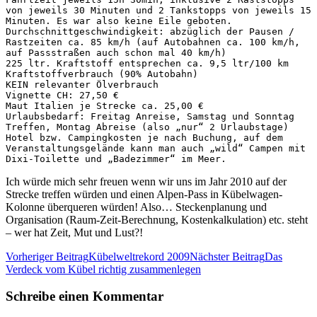
von jeweils 30 Minuten und 2 Tankstopps von jeweils 15 
Minuten. Es war also keine Eile geboten.

Durchschnittgeschwindigkeit: abzüglich der Pausen / 
Rastzeiten ca. 85 km/h (auf Autobahnen ca. 100 km/h, 
auf Passstraßen auch schon mal 40 km/h)

225 ltr. Kraftstoff entsprechen ca. 9,5 ltr/100 km 
Kraftstoffverbrauch (90% Autobahn)

KEIN relevanter Ölverbrauch

Vignette CH: 27,50 €

Maut Italien je Strecke ca. 25,00 €

Urlaubsbedarf: Freitag Anreise, Samstag und Sonntag 
Treffen, Montag Abreise (also „nur“ 2 Urlaubstage)

Hotel bzw. Campingkosten je nach Buchung, auf dem 
Veranstaltungsgelände kann man auch „wild“ Campen mit 
Dixi-Toilette und „Badezimmer“ im Meer.
Ich würde mich sehr freuen wenn wir uns im Jahr 2010 auf der
Strecke treffen würden und einen Alpen-Pass in Kübelwagen-
Kolonne überqueren würden! Also… Steckenplanung und
Organisation (Raum-Zeit-Berechnung, Kostenkalkulation) etc. steht
– wer hat Zeit, Mut und Lust?!
Beitrags-
Vorheriger Beitrag
Kübelweltrekord 2009
Nächster Beitrag
Das
Verdeck vom Kübel richtig zusammenlegen
Navigation
Schreibe einen Kommentar