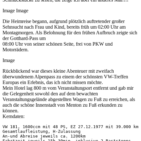
Image Image
Die Heimreise begann, aufgrund plötzlich auftretender großer
Sehnsucht nach Frau und Kind, bereits früh um 02:00 Uhr am
Montagmorgen. Als Belohnung für den frühen Aufbruch zeigte sich
der Gotthard-Pass um
08:00 Uhr von seiner schönen Seite, frei von PKW und
Motorrädern.
Image
Rückblickend war dieses kleine Abenteuer mit zweifach
überwundenem Alpenpass zu einem der schönsten VW-Treffen
Europas ein Erlebnis, das ich nicht missen möchte.
Mein Hotel lag 800 m vom Veranstaltungsort entfernt und gab mir
die Gelegenheit sowohl den auf dem bewachten
Veranstaltungsgelände abgestellten Wagen zu Fuß zu erreichen, als
auch die schöne Innenstadt von Menton zu Fuß erkunden zu
können.
Kerndaten:
VW 181, 1600ccm mit 48 PS, EZ 27.12.1977 mit 39.000 km 
Gesamtlaufleistung, H-Zulassung

An-und Abreise jeweils ca. 1200km

Fahrtzeit jeweils 15h 30min, inklusive 2 Raststopps 