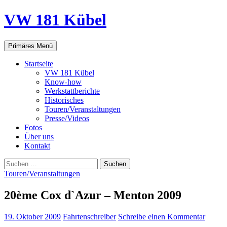
VW 181 Kübel
Suchen
Springe
Primäres Menü
zum
Inhalt
Startseite
VW 181 Kübel
Know-how
Werkstattberichte
Historisches
Touren/Veranstaltungen
Presse/Videos
Fotos
Über uns
Kontakt
Suchen
nach:
Touren/Veranstaltungen
20ème Cox d`Azur – Menton 2009
19. Oktober 2009
Fahrtenschreiber
Schreibe einen Kommentar