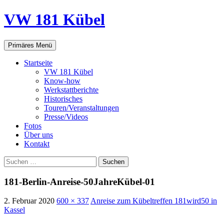
VW 181 Kübel
Suchen
Springe
Primäres Menü
zum
Inhalt
Startseite
VW 181 Kübel
Know-how
Werkstattberichte
Historisches
Touren/Veranstaltungen
Presse/Videos
Fotos
Über uns
Kontakt
Suchen
nach:
181-Berlin-Anreise-50JahreKübel-01
2. Februar 2020
600 × 337
Anreise zum Kübeltreffen 181wird50 in
Kassel