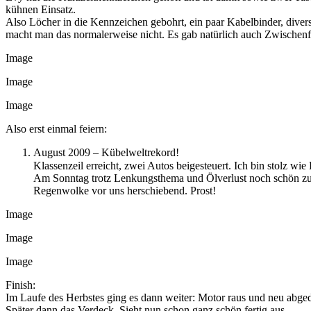
kühnen Einsatz.
Also Löcher in die Kennzeichen gebohrt, ein paar Kabelbinder, divers
macht man das normalerweise nicht. Es gab natürlich auch Zwischenfäl
Image
Image
Image
Also erst einmal feiern:
August 2009 – Kübelweltrekord!
Klassenzeil erreicht, zwei Autos beigesteuert. Ich bin stolz w
Am Sonntag trotz Lenkungsthema und Ölverlust noch schön zum
Regenwolke vor uns herschiebend. Prost!
Image
Image
Image
Finish:
Im Laufe des Herbstes ging es dann weiter: Motor raus und neu abg
Später dann das Verdeck. Sieht nun schon ganz schön fertig aus.