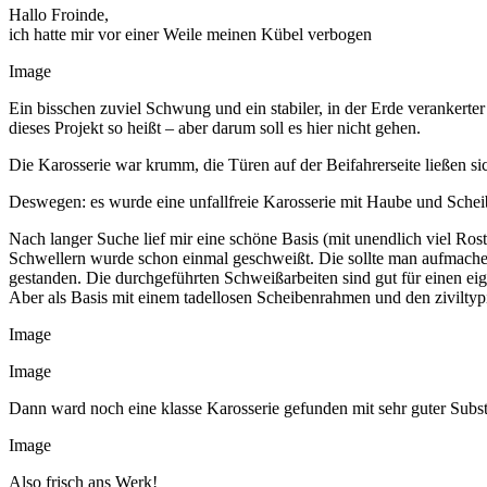
Hallo Froinde,
ich hatte mir vor einer Weile meinen Kübel verbogen
Image
Ein bisschen zuviel Schwung und ein stabiler, in der Erde verankerte
dieses Projekt so heißt – aber darum soll es hier nicht gehen.
Die Karosserie war krumm, die Türen auf der Beifahrerseite ließen 
Deswegen: es wurde eine unfallfreie Karosserie mit Haube und Sche
Nach langer Suche lief mir eine schöne Basis (mit unendlich viel Ro
Schwellern wurde schon einmal geschweißt. Die sollte man aufmachen, 
gestanden. Die durchgeführten Schweißarbeiten sind gut für einen eige
Aber als Basis mit einem tadellosen Scheibenrahmen und den ziviltypi
Image
Image
Dann ward noch eine klasse Karosserie gefunden mit sehr guter Subst
Image
Also frisch ans Werk!