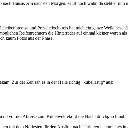
ab nach Hause. Am nächsten Morgen: es ist noch wahr, da steht er nun 
it Scheibenbremse und Porschelochkreis hat mich ein ganze Weile besch
 möglichen Reifenrechnern die Hinterräder auf einmal kleiner waren al
auch kaum Fotos aus der Phase.
am. Zur der Zeit sah es in der Halle richtig „kübellastig“ aus:
Abend vor der Abreise zum Kübelweltrekord die Nacht durchgeschraubt
chen mit dem Nötigsten für den Ausflug nach Türingen nachmittags in 