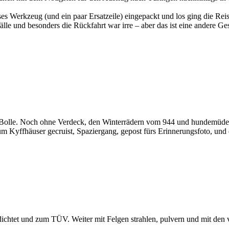
es Werkzeug (und ein paar Ersatzeile) eingepackt und los ging die Rei
le und besonders die Rückfahrt war irre – aber das ist eine andere Ge
ie Bolle. Noch ohne Verdeck, den Winterrädern vom 944 und hundemüde. 
 Kyffhäuser gecruist, Spaziergang, gepost fürs Erinnerungsfoto, und
edichtet und zum TÜV. Weiter mit Felgen strahlen, pulvern und mit de