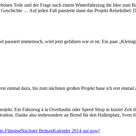
iebenen Teile und der Frage nach einem Winterfahrzeug die Idee zum Ba
e Geschichte … Auf jeden Fall pausierte dann das Projekt Reisekübel. Di
bel pausiert immernoch, wird jetzt gefahren wie er ist. Ein paar „Klei
rst einmal dazu, bis zum nächsten großen Projekt baue ich erst einmal 
rojekt. Ein Fahrzeug à la Overhaulin oder Speed Shop in kurzer Zeit du
tivation. Danke also insbesondere an Bernd für den Hallenplatz, Sven
in-Fläming
Nächster Beitrag
Kalender 2014 out now!