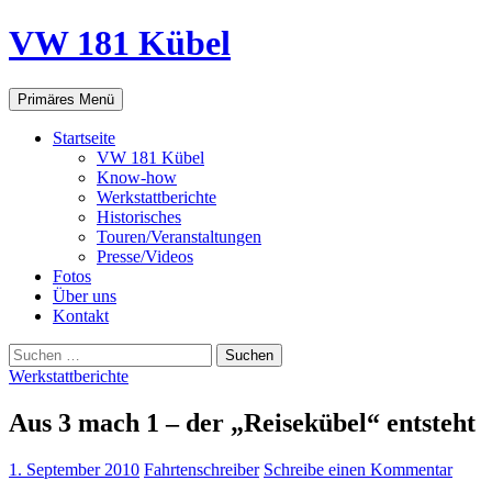
VW 181 Kübel
Suchen
Springe
Primäres Menü
zum
Inhalt
Startseite
VW 181 Kübel
Know-how
Werkstattberichte
Historisches
Touren/Veranstaltungen
Presse/Videos
Fotos
Über uns
Kontakt
Suchen
nach:
Werkstattberichte
Aus 3 mach 1 – der „Reisekübel“ entsteht
1. September 2010
Fahrtenschreiber
Schreibe einen Kommentar