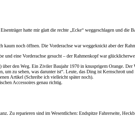
r Eisenträger hatte mir glatt die rechte „Ecke“ weggeschlagen und die B
sich kaum noch öffnen. Die Vorderachse war weggeknickt aber der Rahm
ibe und eine Vorderachse gesucht – der Rahmenkopf war glücklicherwe
st) über den Weg. Ein Ziviler Baujahr 1970 in knusprigem Orange. Der
um zu sehen, was darunter ist“. Leute, das Ding ist Kernschrott und si
nen Artikel (Schreibe ich vielleicht später noch).
schen Accessoires genau richtig.
anz. Zu reparieren sind im Wesentlichen: Endspitze Fahrerseite, Heck