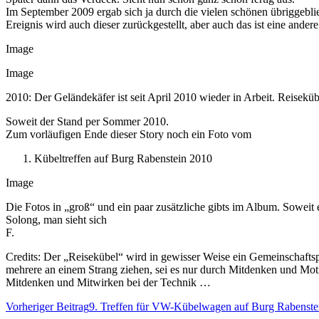
Im September 2009 ergab sich ja durch die vielen schönen übriggebl
Ereignis wird auch dieser zurückgestellt, aber auch das ist eine ander
Image
Image
2010: Der Geländekäfer ist seit April 2010 wieder in Arbeit. Reisekü
Soweit der Stand per Sommer 2010.
Zum vorläufigen Ende dieser Story noch ein Foto vom
Kübeltreffen auf Burg Rabenstein 2010
Image
Die Fotos in „groß“ und ein paar zusätzliche gibts im Album. Soweit e
Solong, man sieht sich
F.
Credits: Der „Reisekübel“ wird in gewisser Weise ein Gemeinschaftsp
mehrere an einem Strang ziehen, sei es nur durch Mitdenken und Mo
Mitdenken und Mitwirken bei der Technik …
Beitrags-
Vorheriger Beitrag
9. Treffen für VW-Kübelwagen auf Burg Rabenste