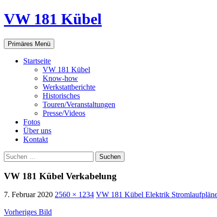
VW 181 Kübel
Suchen
Springe
Primäres Menü
zum
Inhalt
Startseite
VW 181 Kübel
Know-how
Werkstattberichte
Historisches
Touren/Veranstaltungen
Presse/Videos
Fotos
Über uns
Kontakt
Suchen
nach:
VW 181 Kübel Verkabelung
7. Februar 2020
2560 × 1234
VW 181 Kübel Elektrik Stromlaufplän
Vorheriges Bild