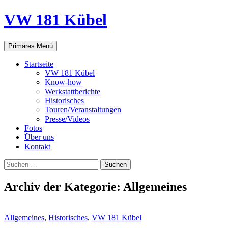
VW 181 Kübel
Suchen
Springe
Primäres Menü
zum
Inhalt
Startseite
VW 181 Kübel
Know-how
Werkstattberichte
Historisches
Touren/Veranstaltungen
Presse/Videos
Fotos
Über uns
Kontakt
Suchen
nach:
Archiv der Kategorie: Allgemeines
Allgemeines
,
Historisches
,
VW 181 Kübel