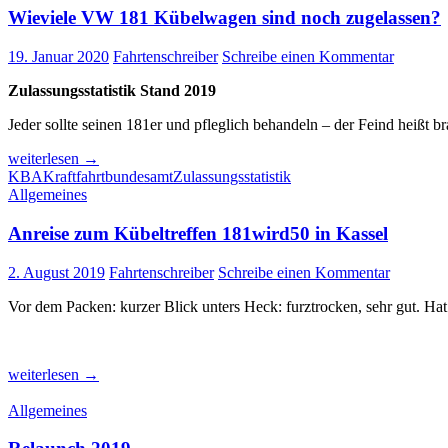
Wieviele VW 181 Kübelwagen sind noch zugelassen?
19. Januar 2020
Fahrtenschreiber
Schreibe einen Kommentar
Zulassungsstatistik Stand 2019
Jeder sollte seinen 181er und pfleglich behandeln – der Feind heißt b
Wieviele
weiterlesen
→
VW
KBA
Kraftfahrtbundesamt
Zulassungsstatistik
181
Allgemeines
Kübelwagen
sind
Anreise zum Kübeltreffen 181wird50 in Kassel
noch
zugelassen?
2. August 2019
Fahrtenschreiber
Schreibe einen Kommentar
Vor dem Packen: kurzer Blick unters Heck: furztrocken, sehr gut. Hat
Anreise
weiterlesen
→
zum
Kübeltreffen
Allgemeines
181wird50
in