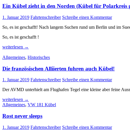
Offroad-
Ein Kübel zieht in den Norden (Kübel für Polarkreis
Fahren
1. Januar 2019
Fahrtenschreiber
Schreibe einen Kommentar
So, es ist geschafft! Nach langem Suchen rund um Berlin und im Sued
So, es ist geschafft !
Ein
weiterlesen
→
Kübel
zieht
Allgemeines
,
Historisches
in
den
Die französischen Alliierten fuhren auch Kübel!
Norden
(Kübel
1. Januar 2019
Fahrtenschreiber
Schreibe einen Kommentar
für
Polarkreis
Der AVMD unterhielt am Flughafen Tegel eine kleine aber feine Ausste
gesucht
&
Die
weiterlesen
→
gefunden)
französischen
Allgemeines
,
VW 181 Kübel
Alliierten
fuhren
Rost never sleeps
auch
Kübel!
1. Januar 2019
Fahrtenschreiber
Schreibe einen Kommentar