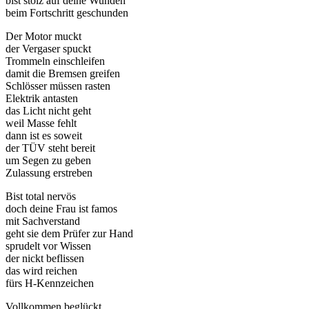
bist stolz auf deine Wunden
beim Fortschritt geschunden
Der Motor muckt
der Vergaser spuckt
Trommeln einschleifen
damit die Bremsen greifen
Schlösser müssen rasten
Elektrik antasten
das Licht nicht geht
weil Masse fehlt
dann ist es soweit
der TÜV steht bereit
um Segen zu geben
Zulassung erstreben
Bist total nervös
doch deine Frau ist famos
mit Sachverstand
geht sie dem Prüfer zur Hand
sprudelt vor Wissen
der nickt beflissen
das wird reichen
fürs H-Kennzeichen
Vollkommen beglückt