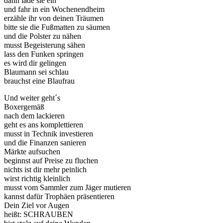
dann lade sie ein
und fahr in ein Wochenendheim
erzähle ihr von deinen Träumen
bitte sie die Fußmatten zu säumen
und die Polster zu nähen
musst Begeisterung sähen
lass den Funken springen
es wird dir gelingen
Blaumann sei schlau
brauchst eine Blaufrau
Und weiter geht´s
Boxergemäß
nach dem lackieren
geht es ans komplettieren
musst in Technik investieren
und die Finanzen sanieren
Märkte aufsuchen
beginnst auf Preise zu fluchen
nichts ist dir mehr peinlich
wirst richtig kleinlich
musst vom Sammler zum Jäger mutieren
kannst dafür Trophäen präsentieren
Dein Ziel vor Augen
heißt: SCHRAUBEN