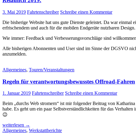
Relaunch 2019.
Kassel
3. Mai 2019
Fahrtenschreiber
Schreibe einen Kommentar
Die bisherige Website hat uns gute Dienste geleistet. Da war einmal 
erfrischendem und auch für die mobilen Endgeräte nutzbaren Design.
Wie immer: Feedback und Verbesserungsvorschläge sind willkommen
Alle bisherigen Abonnenten und User sind im Sinne der DGSVO nicht i
anzumelden.
Allgemeines
,
Touren/Veranstaltungen
Regeln für verantwortungsbewusstes Offroad-Fahren
1. Januar 2019
Fahrtenschreiber
Schreibe einen Kommentar
Beim „durchs Web stromern“ ist mir folgender Beitrag von Katharina
habe. Es geht um ein paar Selbstverständlichkeiten für das Verhalten 
😉
Regeln
weiterlesen
→
für
Allgemeines
,
Werkstattberichte
verantwortungsbewusstes